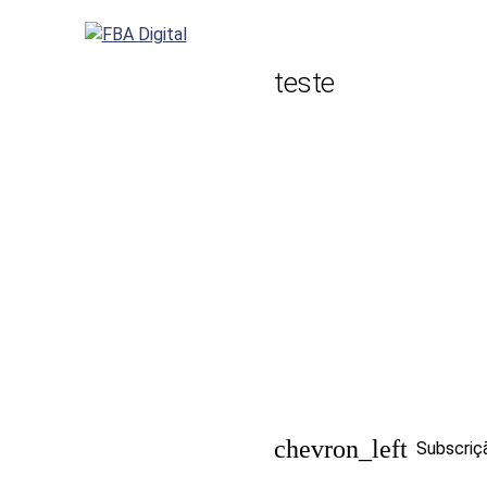
Skip
to
content
teste
chevron_left
Subscri