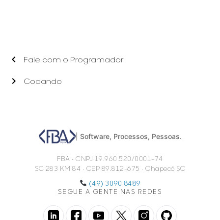
chevron_left
Fale com o Programador
chevron_right
Codando
| Software, Processos, Pessoas.
FBA • CNPJ 19.960.520/0001-74
SC 283 KM 84 • CEP 89.812-675 • Chapecó SC
(49) 3090 8489
SEGUE A GENTE NAS REDES