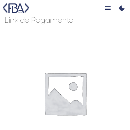
Skip
menu
dark_mode
to
content
Link de Pagamento