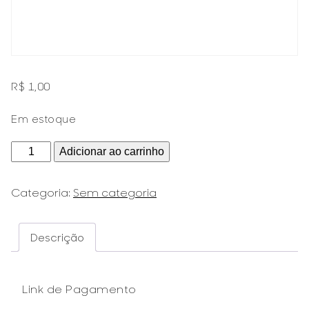
R$
1,00
Em estoque
Link
Adicionar ao carrinho
de
Pagamento
Categoria:
Sem categoria
quantidade
Descrição
Link de Pagamento