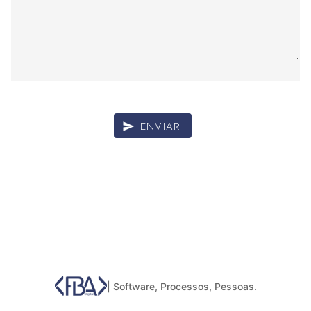
ENVIAR
send
| Software, Processos, Pessoas.